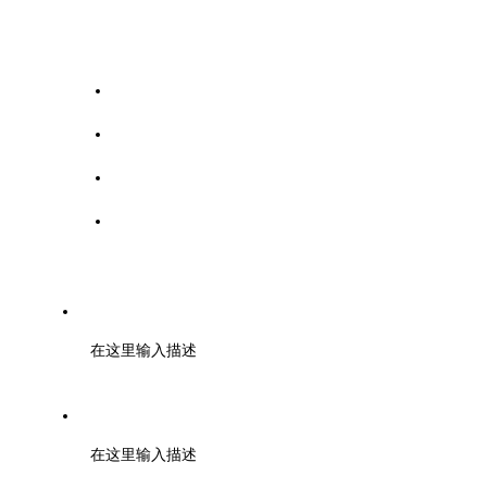
协会简介
组织架构
协会章程
协会党支部
电话：13821024385（胡双喜）
在这里输入描述
邮箱：tjmmlm@126.com
在这里输入描述