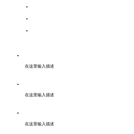
协会简介
组织架构
协会章程
协会党支部
电话：13821024385（胡双喜）
在这里输入描述
邮箱：tjmmlm@126.com
在这里输入描述
地址：天津市河西区泰山路6号
在这里输入描述